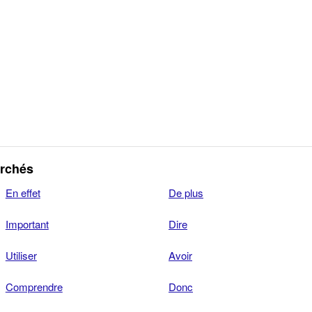
erchés
En effet
De plus
Important
Dire
Utiliser
Avoir
Comprendre
Donc