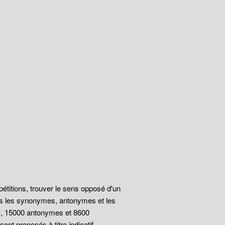
épétitions, trouver le sens opposé d'un
ous les synonymes, antonymes et les
s, 15000 antonymes et 8600
t proposés à titre indicatif.