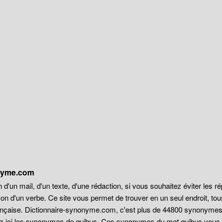
onyme.com
 d'un mail, d'un texte, d'une rédaction, si vous souhaitez éviter les r
on d'un verbe. Ce site vous permet de trouver en un seul endroit, t
française. Dictionnaire-synonyme.com, c'est plus de 44800 synonyme
ez ici les synonymes de quibus. Ces synonymes du mot quibus vous son