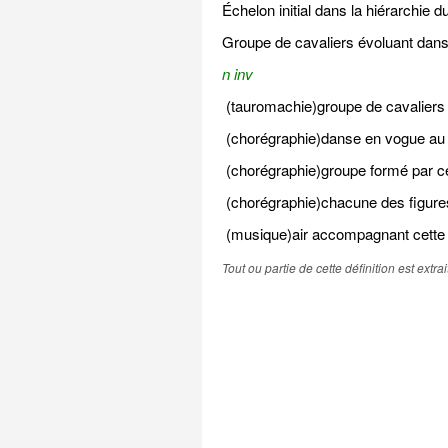
Échelon initial dans la hiérarchie d
Groupe de cavaliers évoluant dans
n inv
(tauromachie)groupe de cavaliers 
(chorégraphie)danse en vogue au X
(chorégraphie)groupe formé par ce
(chorégraphie)chacune des figures
(musique)air accompagnant cette
Tout ou partie de cette définition est extr