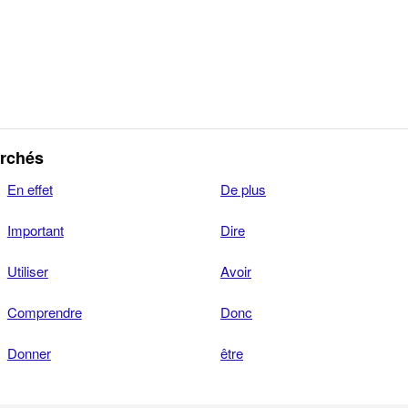
erchés
En effet
De plus
Important
Dire
Utiliser
Avoir
Comprendre
Donc
Donner
être