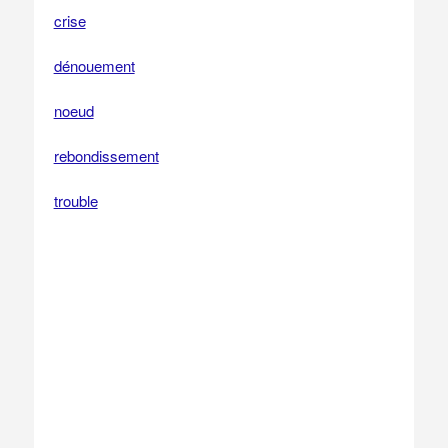
crise
dénouement
noeud
rebondissement
trouble