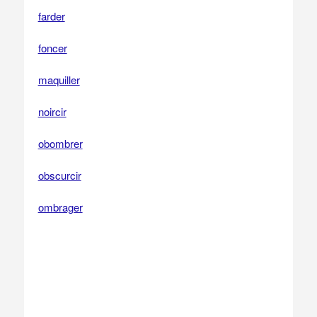
farder
foncer
maquiller
noircir
obombrer
obscurcir
ombrager