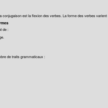
 la conjugaison est la flexion des verbes. La forme des verbes varien
ymes
 de :
ge.
mbre de traits grammaticaux :