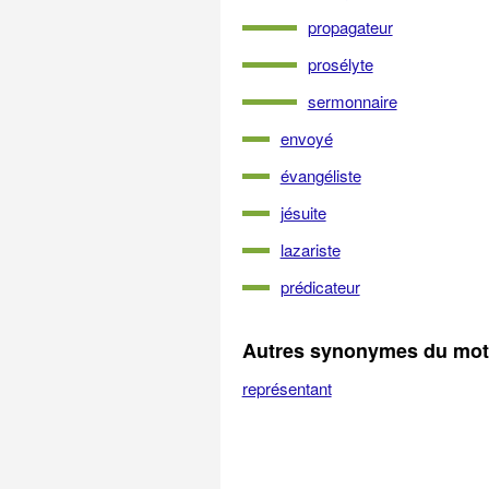
propagateur
prosélyte
sermonnaire
envoyé
évangéliste
jésuite
lazariste
prédicateur
Autres synonymes du mot
représentant