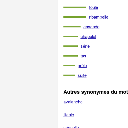
foule
ribambelle
cascade
chapelet
série
tas
grêle
suite
Autres synonymes du mot 
avalanche
litanie
séquelle