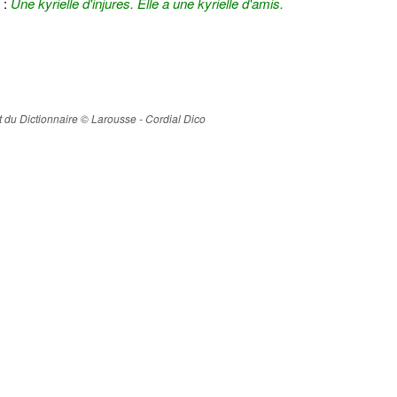
 :
Une kyrielle d'injures.
Elle a une kyrielle d'amis.
ait du Dictionnaire © Larousse - Cordial Dico