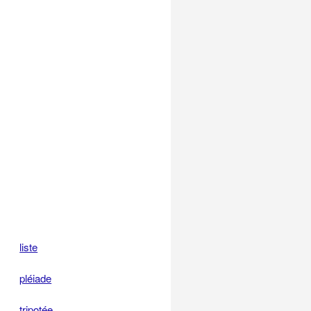
liste
pléiade
tripotée