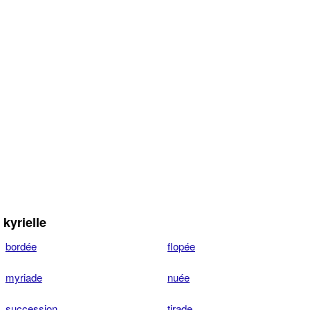
kyrielle
bordée
flopée
myriade
nuée
succession
tirade