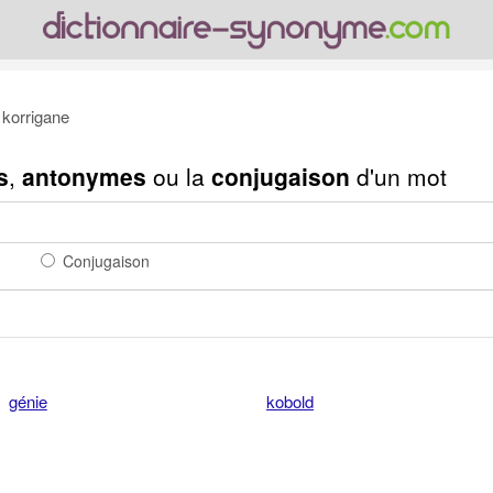
korrigane
s
,
antonymes
ou la
conjugaison
d'un mot
Conjugaison
génie
kobold