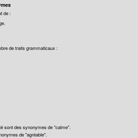
ymes
 de :
ge.
mbre de traits grammaticaux :
llité sont des synonymes de "calme".
nonymes de "agréable".