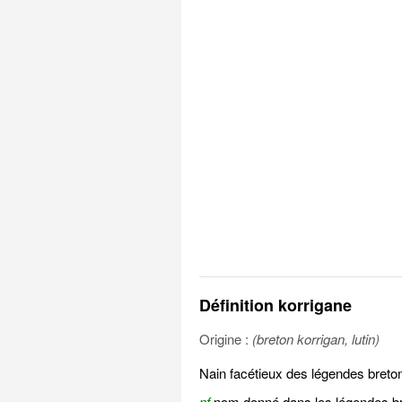
Définition korrigane
Origine :
(breton korrigan, lutin)
Nain facétieux des légendes breto
nf
nom donné dans les légendes bre