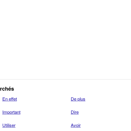
erchés
En effet
De plus
Important
Dire
Utiliser
Avoir