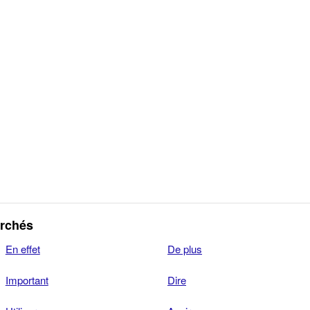
erchés
En effet
De plus
Important
Dire