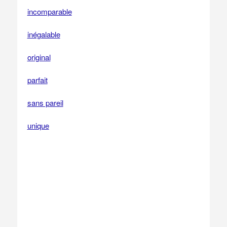
incomparable
inégalable
original
parfait
sans pareil
unique