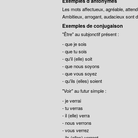
Exemples d'antonymes
Les mots affectueux, agréable, atten
Ambitieux, arrogant, audacieux sont
Exemples de conjugaison
"Être" au subjonctif présent :
- que je sois
- que tu sois
- qu'il (elle) soit
- que nous soyons
- que vous soyez
- qu'ils (elles) soient
"Voir" au futur simple :
- je verrai
- tu verras
- il (elle) verra
- nous verrons
- vous verrez
- ils (elles) verront