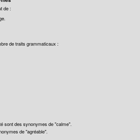
 de :
ge.
mbre de traits grammaticaux :
llité sont des synonymes de "calme".
nonymes de "agréable".