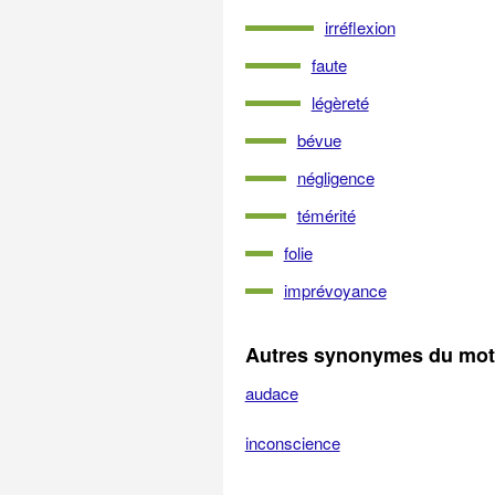
irréflexion
faute
légèreté
bévue
négligence
témérité
folie
imprévoyance
Autres synonymes du mot
audace
inconscience