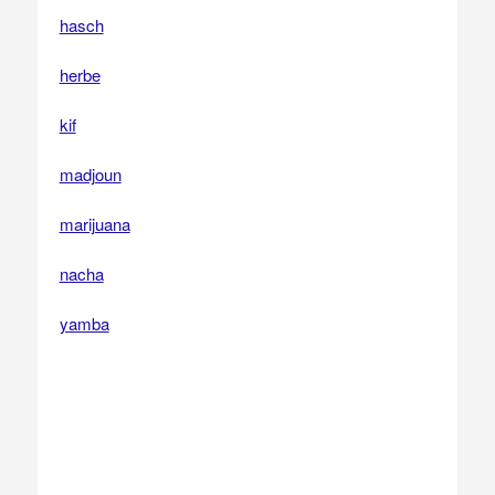
hasch
herbe
kif
madjoun
marijuana
nacha
yamba