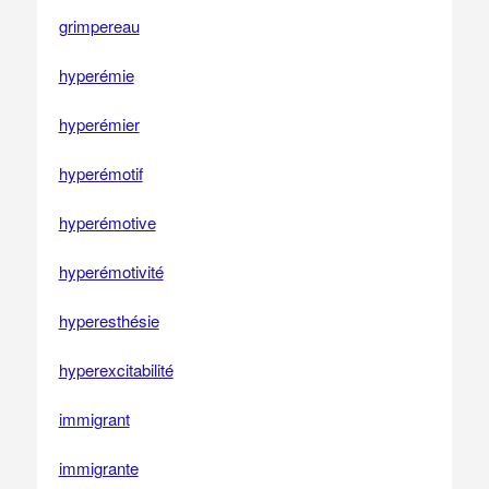
grimpereau
hyperémie
hyperémier
hyperémotif
hyperémotive
hyperémotivité
hyperesthésie
hyperexcitabilité
immigrant
immigrante