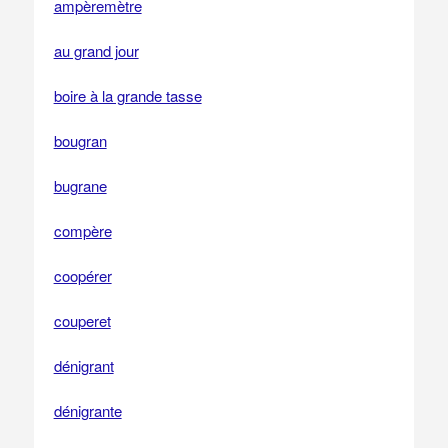
ampèremètre
au grand jour
boire à la grande tasse
bougran
bugrane
compère
coopérer
couperet
dénigrant
dénigrante