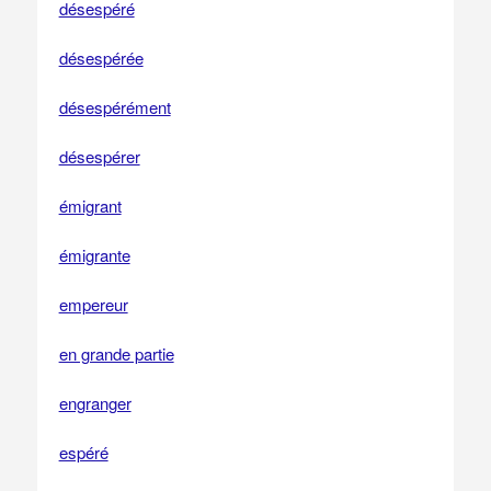
désespéré
désespérée
désespérément
désespérer
émigrant
émigrante
empereur
en grande partie
engranger
espéré