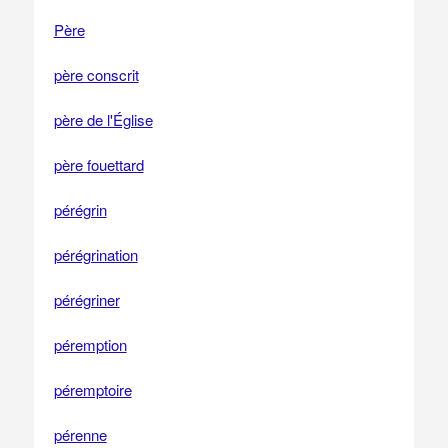
Père
père conscrit
père de l'Église
père fouettard
pérégrin
pérégrination
pérégriner
péremption
péremptoire
pérenne