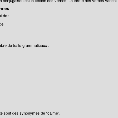
 la conjugaison est la flexion des verbes. La forme des verbes varien
ymes
 de :
ge.
mbre de traits grammaticaux :
llité sont des synonymes de "calme".