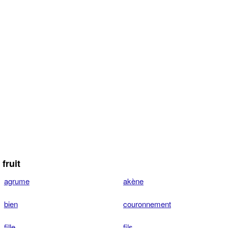
fruit
agrume
akène
bien
couronnement
fille
fils