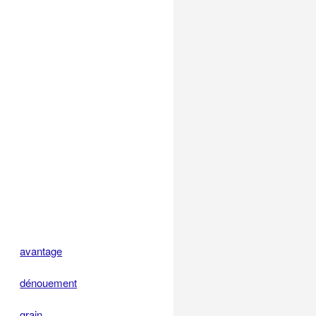
avantage
dénouement
grain