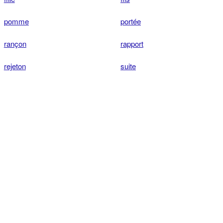
pomme
portée
rançon
rapport
rejeton
suite