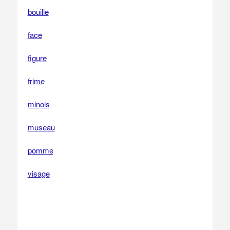
bouille
face
figure
frime
minois
museau
pomme
visage