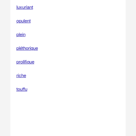
luxuriant
opulent
plein
pléthorique
prolifique
riche
touffu