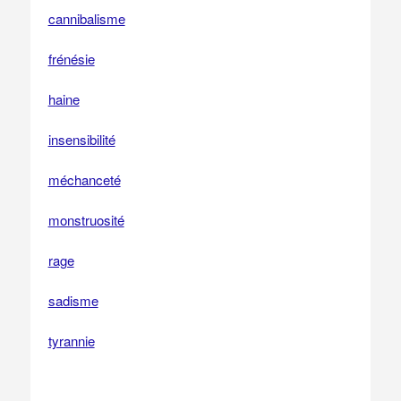
cannibalisme
frénésie
haine
insensibilité
méchanceté
monstruosité
rage
sadisme
tyrannie