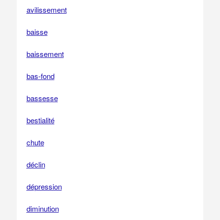
avilissement
baisse
baissement
bas-fond
bassesse
bestialité
chute
déclin
dépression
diminution