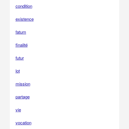
condition
existence
fatum
finalité
futur
lot
mission
partage
vie
vocation