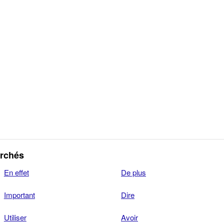
erchés
En effet
De plus
Important
Dire
Utiliser
Avoir