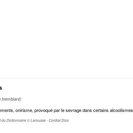
s
e tremblant)
blements, onirisme, provoqué par le sevrage dans certains alcoolisme
ait du Dictionnaire © Larousse - Cordial Dico