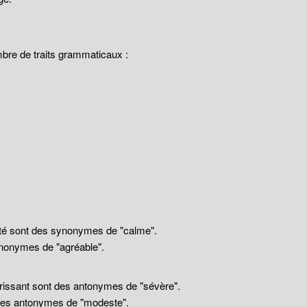
mbre de traits grammaticaux :
llité sont des synonymes de "calme".
nonymes de "agréable".
drissant sont des antonymes de "sévère".
 des antonymes de "modeste".