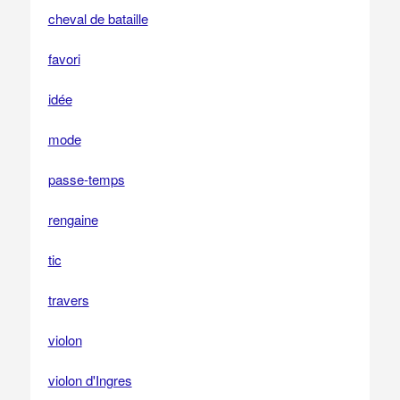
cheval de bataille
favori
idée
mode
passe-temps
rengaine
tic
travers
violon
violon d'Ingres