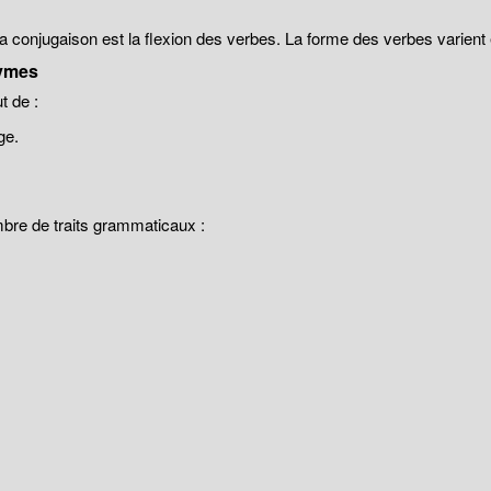
 la conjugaison est la flexion des verbes. La forme des verbes varien
ymes
 de :
ge.
mbre de traits grammaticaux :