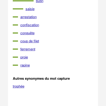
butin
saisie
arrestation
confiscation
conquête
coup de filet
ferrement
proie
rapine
Autres synonymes du mot capture
trophée