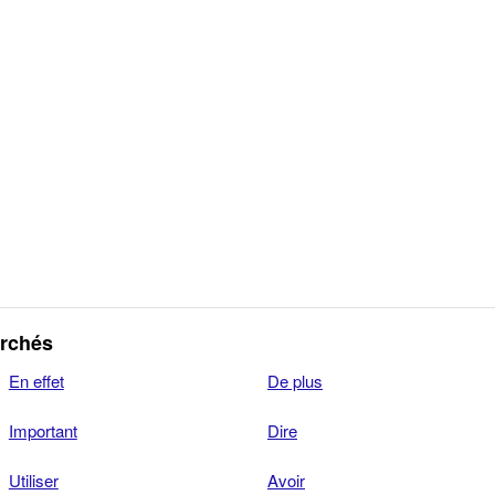
erchés
En effet
De plus
Important
Dire
Utiliser
Avoir