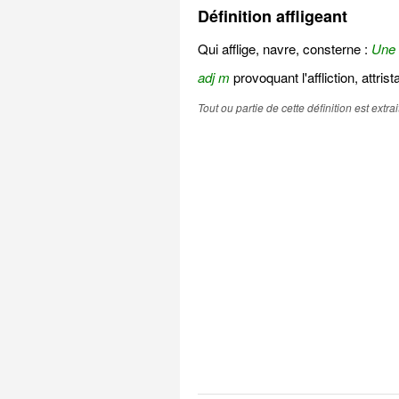
Définition affligeant
Qui afflige, navre, consterne :
Une 
adj m
provoquant l'affliction, attrist
Tout ou partie de cette définition est extr