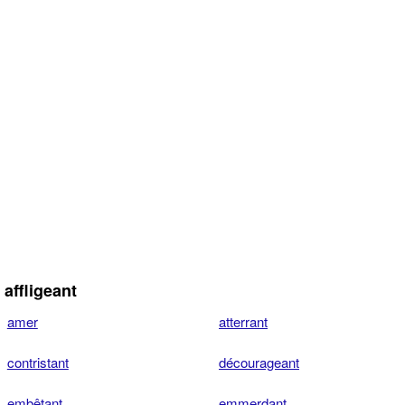
affligeant
amer
atterrant
contristant
décourageant
embêtant
emmerdant