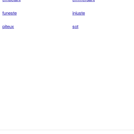
funeste
injuste
piteux
sot