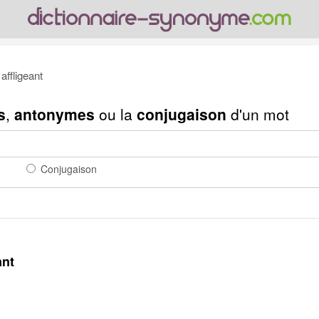
ffligeant
s
,
antonymes
ou la
conjugaison
d'un mot
Conjugaison
ant