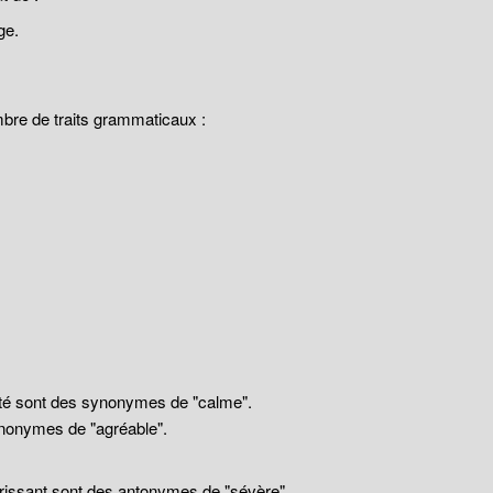
ge.
mbre de traits grammaticaux :
llité sont des synonymes de "calme".
nonymes de "agréable".
drissant sont des antonymes de "sévère".