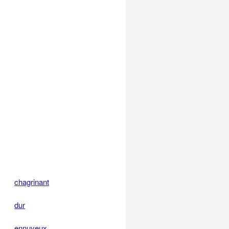
chagrinant
dur
ennuyeux