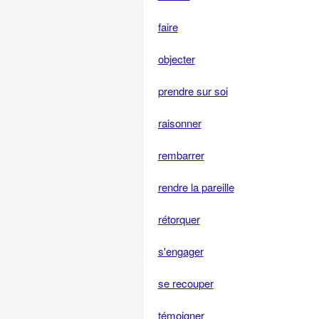
faire
objecter
prendre sur soi
raisonner
rembarrer
rendre la pareille
rétorquer
s'engager
se recouper
témoigner