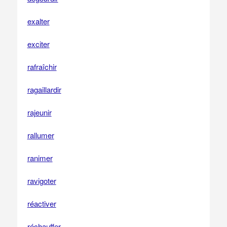
exalter
exciter
rafraîchir
ragaillardir
rajeunir
rallumer
ranimer
ravigoter
réactiver
réchauffer