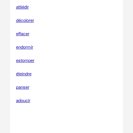
attiédir
décolorer
effacer
endormir
estomper
éteindre
panser
adoucir