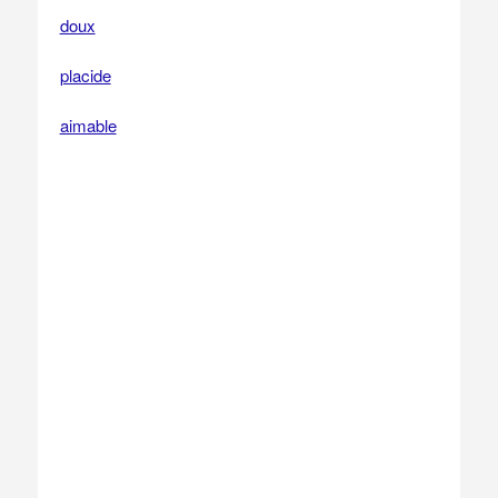
doux
placide
aimable