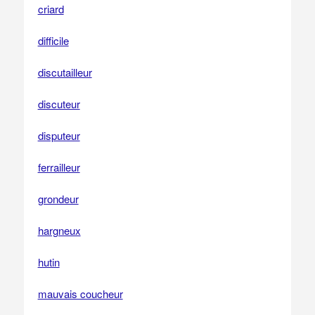
criard
difficile
discutailleur
discuteur
disputeur
ferrailleur
grondeur
hargneux
hutin
mauvais coucheur