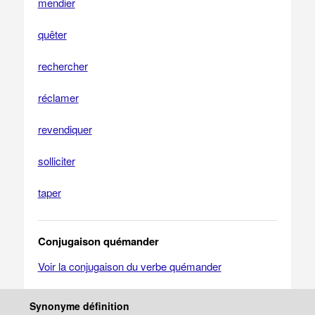
mendier
quêter
rechercher
réclamer
revendiquer
solliciter
taper
Conjugaison quémander
Voir la conjugaison du verbe quémander
Synonyme définition