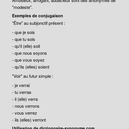
Ambitieux, arrogant, audacieux sont des antonymes de
"modeste".
Exemples de conjugaison
"Être" au subjonctif présent :
- que je sois
- que tu sois
- qu'il (elle) soit
- que nous soyons
- que vous soyez
- qu'ils (elles) soient
"Voir" au futur simple :
- je verrai
- tu verras
- il (elle) verra
- nous verrons
- vous verrez
- ils (elles) verront
Utilisation de dictionnaire-synonyme.com