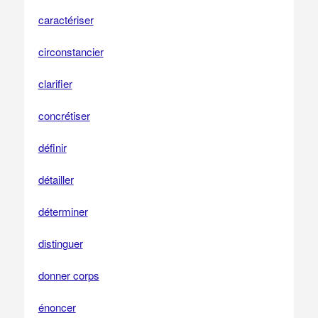
caractériser
circonstancier
clarifier
concrétiser
définir
détailler
déterminer
distinguer
donner corps
énoncer