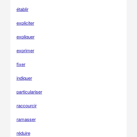
établir
expliciter
expliquer
exprimer
fixer
indiquer
particulariser
raccourcir
ramasser
réduire