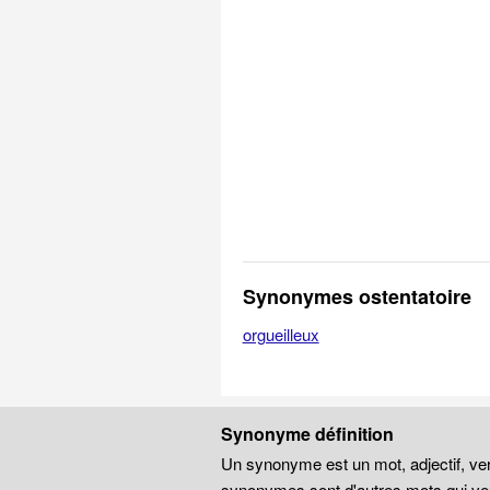
Synonymes ostentatoire
orgueilleux
Synonyme définition
Un synonyme est un mot, adjectif, ver
synonymes sont d'autres mots qui veu