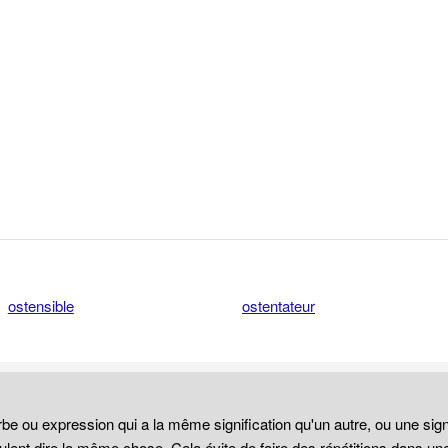
ostensible
ostentateur
be ou expression qui a la même signification qu'un autre, ou une sign
lent dire la même chose. Cela évite de faire des répétitions dans un