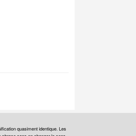
ification quasiment identique. Les
e phrase sans en changer le sens.