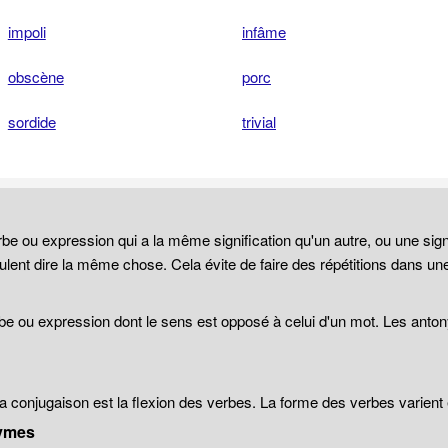
impoli
infâme
obscène
porc
sordide
trivial
be ou expression qui a la même signification qu'un autre, ou une sign
lent dire la même chose. Cela évite de faire des répétitions dans un
be ou expression dont le sens est opposé à celui d'un mot. Les anto
 la conjugaison est la flexion des verbes. La forme des verbes varien
ymes