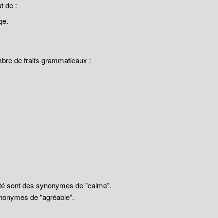
 de :
ge.
mbre de traits grammaticaux :
llité sont des synonymes de "calme".
nonymes de "agréable".