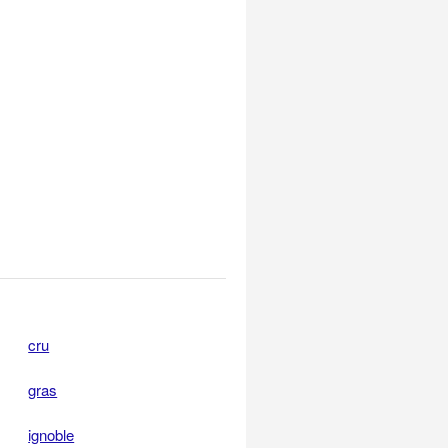
cru
gras
ignoble