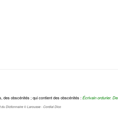
és, des obscénités ; qui contient des obscénités :
Écrivain ordurier.
Des
ait du Dictionnaire © Larousse - Cordial Dico