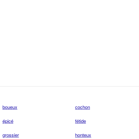
boueux
cochon
épicé
fétide
grossier
honteux