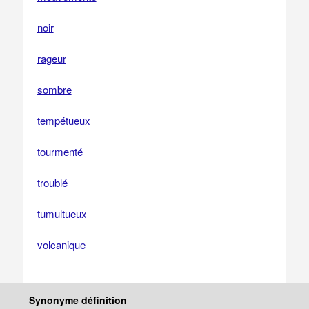
noir
rageur
sombre
tempétueux
tourmenté
troublé
tumultueux
volcanique
Synonyme définition