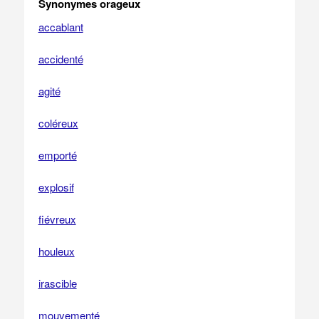
Synonymes orageux
accablant
accidenté
agité
coléreux
emporté
explosif
fiévreux
houleux
irascible
mouvementé