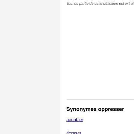
Tout ou partie de cette définition est extr
Synonymes oppresser
accabler
écraser