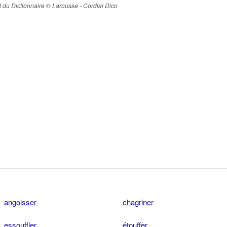
ait du Dictionnaire © Larousse - Cordial Dico
angoisser
chagriner
essouffler
étouffer