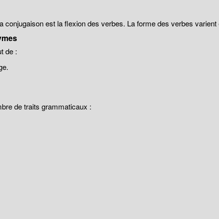
 la conjugaison est la flexion des verbes. La forme des verbes varien
ymes
 de :
ge.
mbre de traits grammaticaux :