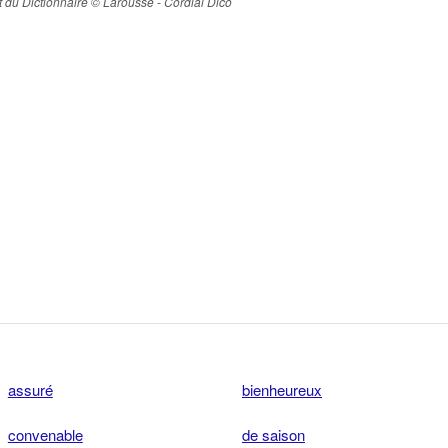
ait du Dictionnaire © Larousse - Cordial Dico
assuré
bienheureux
convenable
de saison