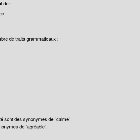
 de :
ge.
mbre de traits grammaticaux :
llité sont des synonymes de "calme".
nonymes de "agréable".