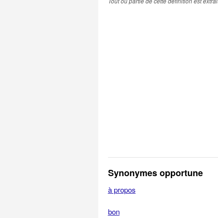
Tout ou partie de cette définition est extr
Synonymes opportune
à propos
bon