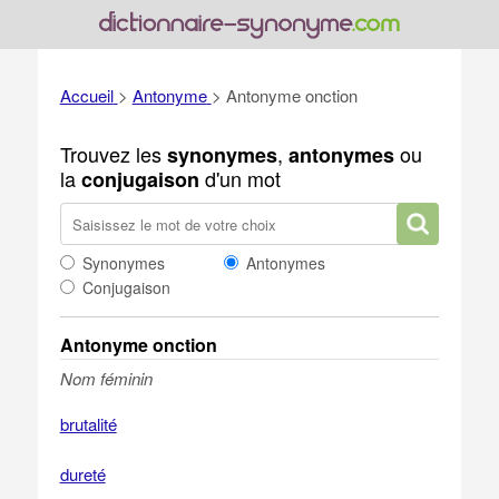
Accueil
>
Antonyme
>
Antonyme onction
Trouvez les
,
ou
synonymes
antonymes
la
d'un mot
conjugaison
Synonymes
Antonymes
Conjugaison
Antonyme onction
Nom féminin
brutalité
dureté