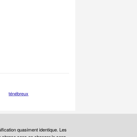
ténébreux
ification quasiment identique. Les
e phrase sans en changer le sens.