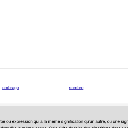
ombragé
sombre
be ou expression qui a la même signification qu'un autre, ou une sign
lent dire la même chose. Cela évite de faire des répétitions dans un