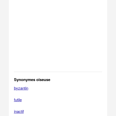
Synonymes oiseuse
byzantin
futile
inactif