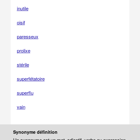
inutile
oisif
paresseux
prolixe
stérile
superfétatoire
superflu
vain
Synonyme définition
Un synonyme est un mot, adjectif, verbe ou expression