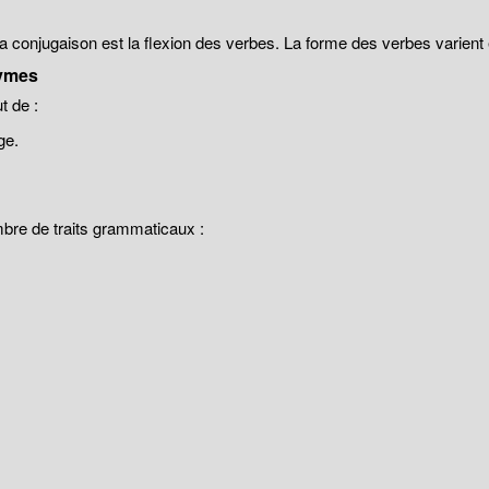
 la conjugaison est la flexion des verbes. La forme des verbes varien
ymes
 de :
ge.
mbre de traits grammaticaux :