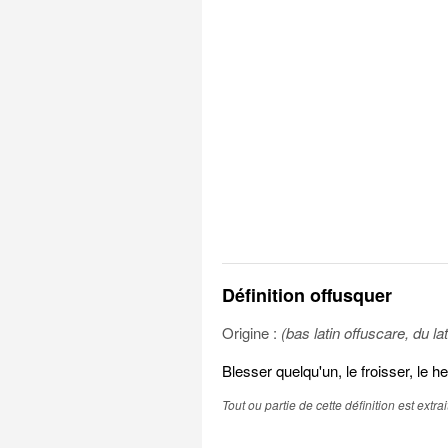
Définition offusquer
Origine :
(bas latin offuscare, du la
Blesser quelqu'un, le froisser, le h
Tout ou partie de cette définition est extr