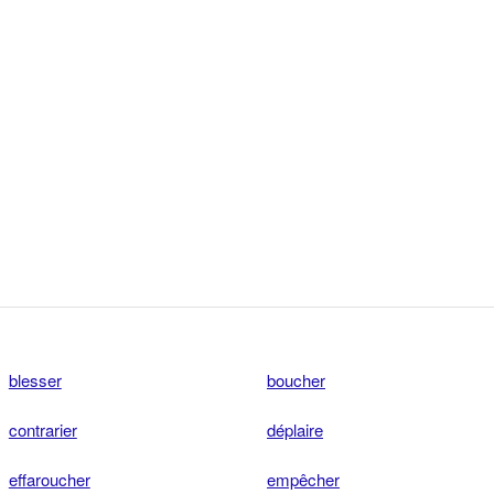
blesser
boucher
contrarier
déplaire
effaroucher
empêcher