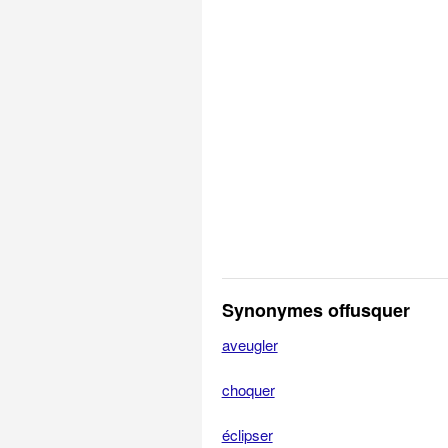
Synonymes offusquer
aveugler
choquer
éclipser