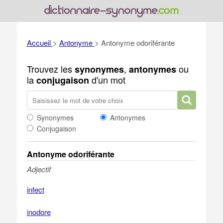
Accueil
>
Antonyme
>
Antonyme odoriférante
Trouvez les
,
ou
synonymes
antonymes
la
d'un mot
conjugaison
Synonymes
Antonymes
Conjugaison
Antonyme odoriférante
Adjectif
infect
inodore