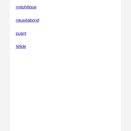
méphitique
nauséabond
puant
fétide