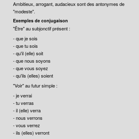
Ambitieux, arrogant, audacieux sont des antonymes de
"modeste".
Exemples de conjugaison
"Être" au subjonctif présent :
- que je sois
- que tu sois
- qu'il (elle) soit
- que nous soyons
- que vous soyez
- qu'ils (elles) soient
"Voir" au futur simple :
- je verrai
- tu verras
- il (elle) verra
- nous verrons
- vous verrez
- ils (elles) verront