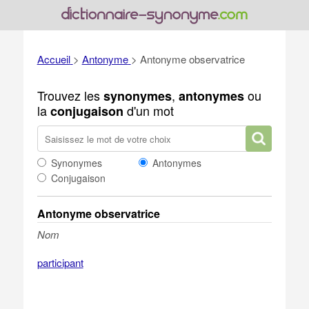
Accueil
>
Antonyme
>
Antonyme observatrice
Trouvez les
,
ou
synonymes
antonymes
la
d'un mot
conjugaison
Synonymes
Antonymes
Conjugaison
Antonyme observatrice
Nom
participant