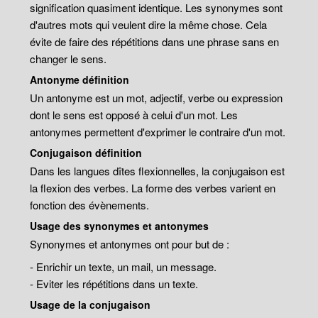
signification quasiment identique. Les synonymes sont
d'autres mots qui veulent dire la même chose. Cela
évite de faire des répétitions dans une phrase sans en
changer le sens.
Antonyme définition
Un antonyme est un mot, adjectif, verbe ou expression
dont le sens est opposé à celui d'un mot. Les
antonymes permettent d'exprimer le contraire d'un mot.
Conjugaison définition
Dans les langues dîtes flexionnelles, la conjugaison est
la flexion des verbes. La forme des verbes varient en
fonction des évènements.
Usage des synonymes et antonymes
Synonymes et antonymes ont pour but de :
- Enrichir un texte, un mail, un message.
- Eviter les répétitions dans un texte.
Usage de la conjugaison