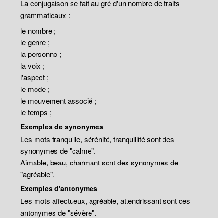
La conjugaison se fait au gré d'un nombre de traits
grammaticaux :
le nombre ;
le genre ;
la personne ;
la voix ;
l'aspect ;
le mode ;
le mouvement associé ;
le temps ;
Exemples de synonymes
Les mots tranquille, sérénité, tranquillité sont des
synonymes de "calme".
Aimable, beau, charmant sont des synonymes de
"agréable".
Exemples d'antonymes
Les mots affectueux, agréable, attendrissant sont des
antonymes de "sévère".