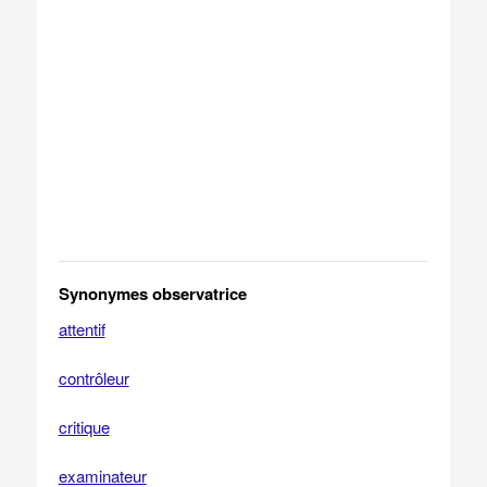
Synonymes observatrice
attentif
contrôleur
critique
examinateur