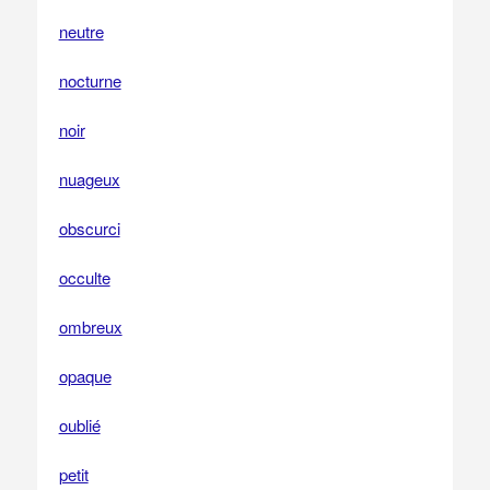
neutre
nocturne
noir
nuageux
obscurci
occulte
ombreux
opaque
oublié
petit