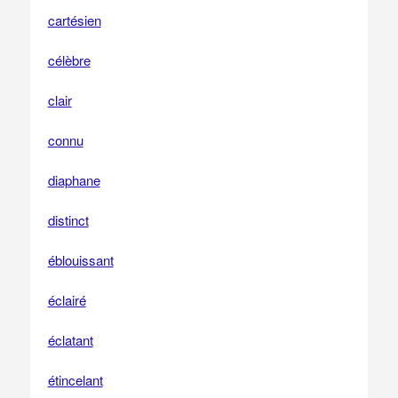
cartésien
célèbre
clair
connu
diaphane
distinct
éblouissant
éclairé
éclatant
étincelant