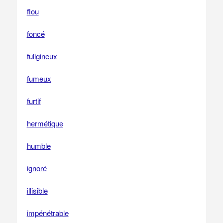
flou
foncé
fuligineux
fumeux
furtif
hermétique
humble
ignoré
illisible
impénétrable