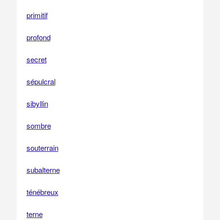
primitif
profond
secret
sépulcral
sibyllin
sombre
souterrain
subalterne
ténébreux
terne