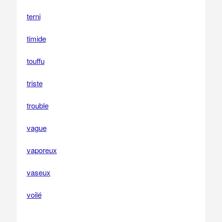
terni
timide
touffu
triste
trouble
vague
vaporeux
vaseux
voilé