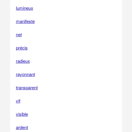
lumineux
manifeste
net
précis
radieux
rayonnant
transparent
vif
visible
ardent