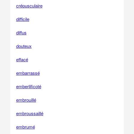
crépusculaire
difficile
diffus
douteux
effacé
embarrassé
emberlificoté
embrouillé
embroussaillé
embrumé