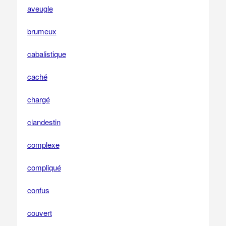
aveugle
brumeux
cabalistique
caché
chargé
clandestin
complexe
compliqué
confus
couvert