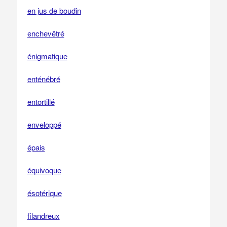
en jus de boudin
enchevêtré
énigmatique
enténébré
entortillé
enveloppé
épais
équivoque
ésotérique
filandreux