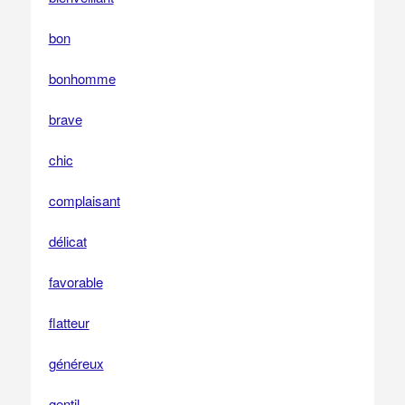
bon
bonhomme
brave
chic
complaisant
délicat
favorable
flatteur
généreux
gentil