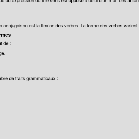
be ou expression dont le sens est opposé à celui d'un mot. Les anto
 la conjugaison est la flexion des verbes. La forme des verbes varien
ymes
 de :
ge.
mbre de traits grammaticaux :