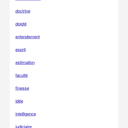
doctrine
doigté
entendement
esprit
estimation
faculté
finesse
idée
intelligence
judiciaire