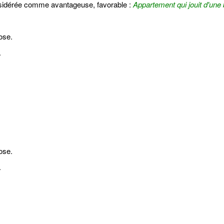
onsidérée comme avantageuse, favorable :
Appartement qui jouit d'une 
ose.
.
ose.
.