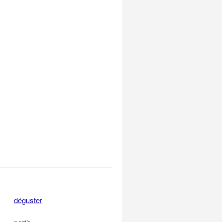
déguster