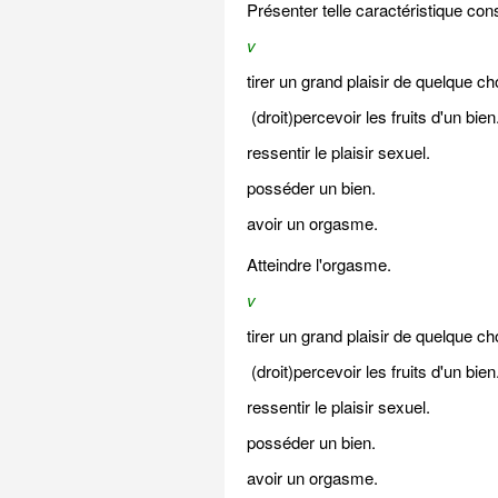
Présenter telle caractéristique c
v
tirer un grand plaisir de quelque ch
(droit)percevoir les fruits d'un bien
ressentir le plaisir sexuel.
posséder un bien.
avoir un orgasme.
Atteindre l'orgasme.
v
tirer un grand plaisir de quelque ch
(droit)percevoir les fruits d'un bien
ressentir le plaisir sexuel.
posséder un bien.
avoir un orgasme.