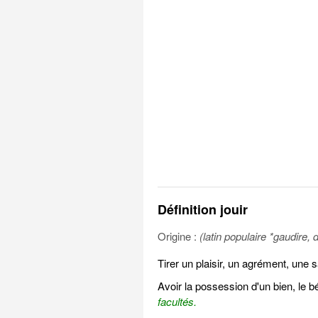
Définition jouir
Origine :
(latin populaire *gaudire, 
Tirer un plaisir, un agrément, une 
Avoir la possession d'un bien, le 
facultés.