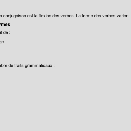
 la conjugaison est la flexion des verbes. La forme des verbes varien
ymes
 de :
ge.
mbre de traits grammaticaux :