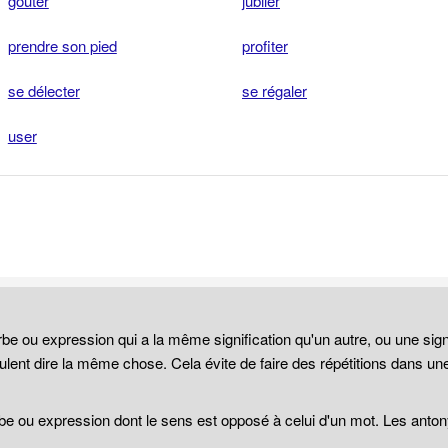
goûter
jubiler
prendre son pied
profiter
se délecter
se régaler
user
be ou expression qui a la même signification qu'un autre, ou une sign
lent dire la même chose. Cela évite de faire des répétitions dans un
be ou expression dont le sens est opposé à celui d'un mot. Les anto