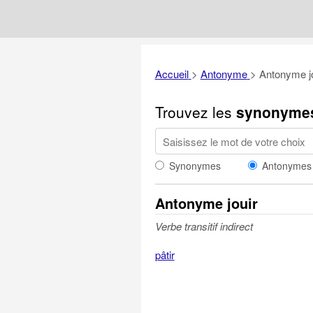
Accueil
>
Antonyme
>
Antonyme jo
Trouvez les
synonyme
Synonymes
Antonymes
Antonyme jouir
Verbe transitif indirect
pâtir