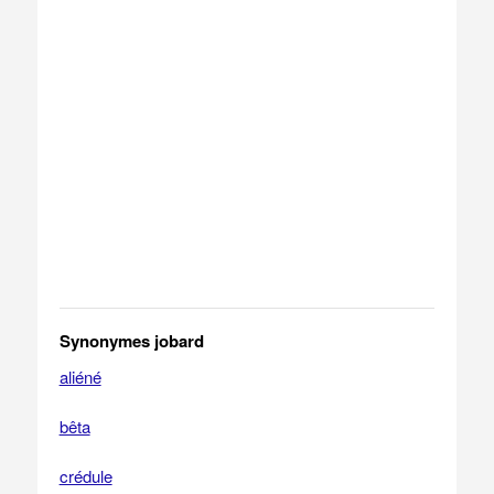
Synonymes jobard
aliéné
bêta
crédule