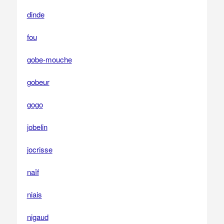
dinde
fou
gobe-mouche
gobeur
gogo
jobelin
jocrisse
naïf
niais
nigaud