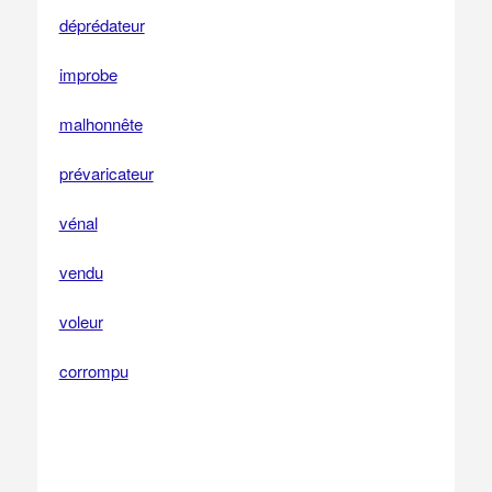
déprédateur
improbe
malhonnête
prévaricateur
vénal
vendu
voleur
corrompu