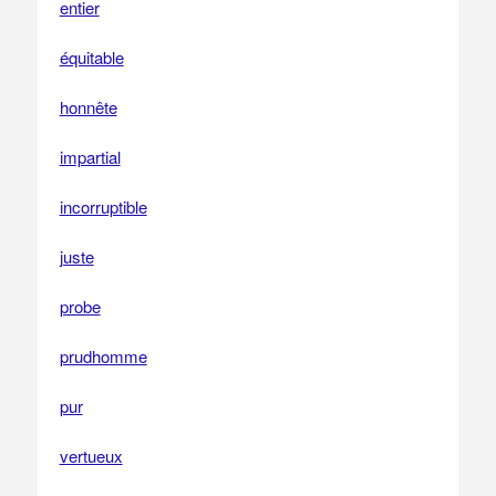
entier
équitable
honnête
impartial
incorruptible
juste
probe
prudhomme
pur
vertueux