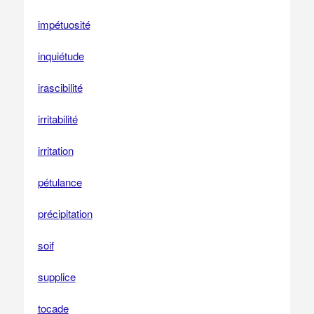
impétuosité
inquiétude
irascibilité
irritabilité
irritation
pétulance
précipitation
soif
supplice
tocade