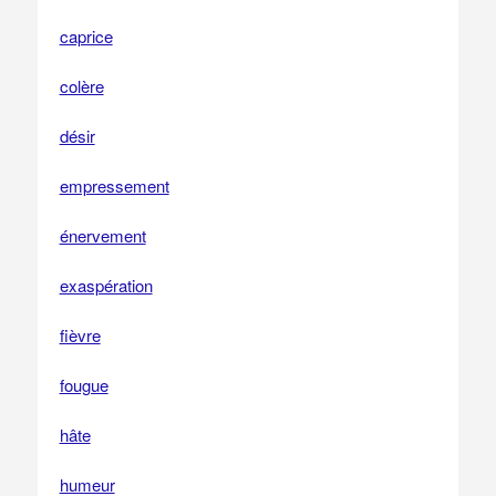
caprice
colère
désir
empressement
énervement
exaspération
fièvre
fougue
hâte
humeur