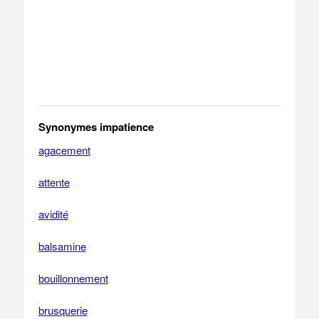
Synonymes impatience
agacement
attente
avidité
balsamine
bouillonnement
brusquerie