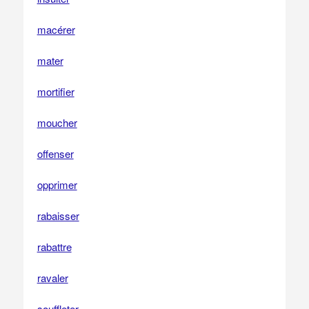
macérer
mater
mortifier
moucher
offenser
opprimer
rabaisser
rabattre
ravaler
souffleter