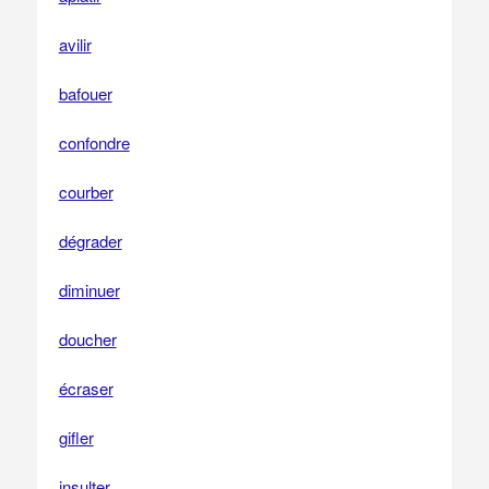
avilir
bafouer
confondre
courber
dégrader
diminuer
doucher
écraser
gifler
insulter