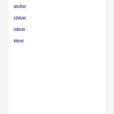
glorifier
infatuer
relever
élever